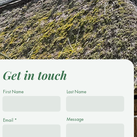
Get in touch
First Name
Last Name
Message
Email